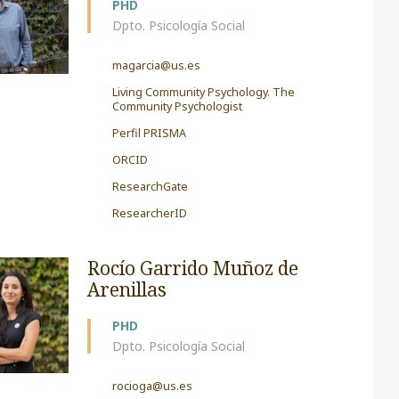
PHD
Dpto. Psicología Social
magarcia@us.es
Living Community Psychology. The
Community Psychologist
Perfil PRISMA
ORCID
ResearchGate
ResearcherID
Rocío Garrido Muñoz de
Arenillas
PHD
Dpto. Psicología Social
rocioga@us.es