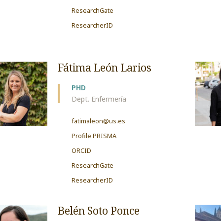
ResearchGate
ResearcherID
Fátima León Larios
PHD
Dept. Enfermería
fatimaleon@us.es
Profile PRISMA
ORCID
ResearchGate
ResearcherID
Belén Soto Ponce