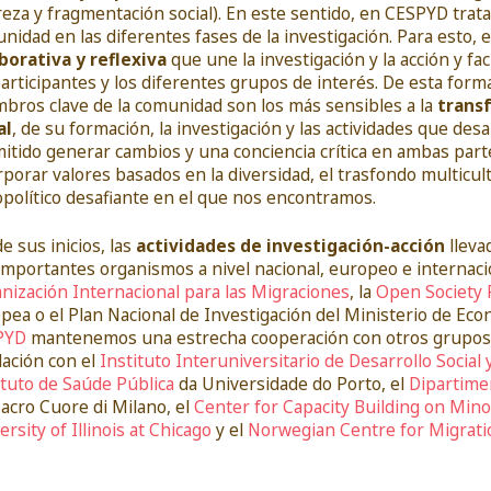
eza y fragmentación social). En este sentido, en CESPYD trat
nidad en las diferentes fases de la investigación. Para esto
borativa y reflexiva
que une la investigación y la acción y fac
participantes y los diferentes grupos de interés. De esta form
bros clave de la comunidad son los más sensibles a la
transf
al
, de su formación, la investigación y las actividades que des
itido generar cambios y una conciencia crítica en ambas part
rporar valores basados en la diversidad, el trasfondo multicult
opolítico desafiante en el que nos encontramos.
e sus inicios, las
actividades de investigación-acción
lleva
importantes organismos a nivel nacional, europeo e internacion
nización Internacional para las Migraciones
, la
Open Society 
pea o el Plan Nacional de Investigación del Ministerio de Eco
PYD
mantenemos una estrecha cooperación con otros grupos y
elación con el
Instituto Interuniversitario de Desarrollo Social 
ituto de Saúde Pública
da Universidade do Porto, el
Dipartimen
Sacro Cuore di Milano, el
Center for Capacity Building on Minor
ersity of Illinois at Chicago
y el
Norwegian Centre for Migrati