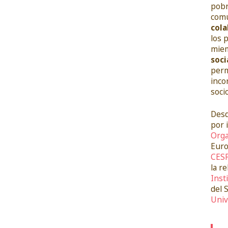
pobr
comu
cola
los 
miem
soci
perm
inco
soci
Desd
por 
Orga
Euro
CES
la r
Inst
del 
Univ