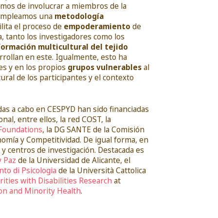
amos de involucrar a miembros de la
, empleamos una
metodología
ilita el proceso de
empoderamiento
de
a, tanto los investigadores como los
ormación multicultural del tejido
arrollan en este. Igualmente, esto ha
es y en los propios
grupos vulnerables
al
ural de los participantes y el contexto
das a cabo en CESPYD han sido financiadas
al, entre ellos, la red COST, la
Foundations
, la DG SANTE de la Comisión
nomía y Competitividad. De igual forma, en
 centros de investigación. Destacada es
y Paz
de la Universidad de Alicante, el
to di Psicologia
de la Università Cattolica
ities with Disabilities Research
at
on and Minority Health
.