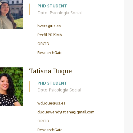
PHD STUDENT
Dpto. Psicología Social
bvera@us.es
Perfil PRISMA
ORCID
ResearchGate
Tatiana Duque
PHD STUDENT
Dpto Psicología Social
wduque@us.es
duquewendytatiana@gmail.com
ORCID
ResearchGate