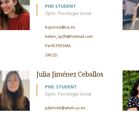
PHD STUDENT
Dpto. Psicología Social
bsponce@us.es
belen_sp95@hotmail.com
Perfil PRISMA
ORCID
Julia Jiménez Ceballos
PHD. STUDENT
Dpto. Psicología Social
juljimceb@alum.us.es