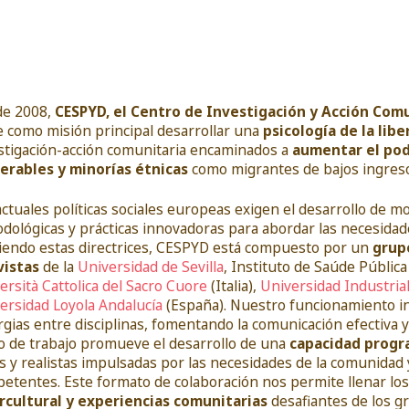
de 2008,
CESPYD, el Centro de Investigación y Acción Comun
e como misión principal desarrollar una
psicología de la libe
stigación-acción comunitaria encaminados a
aumentar el pode
erables y minorías étnicas
como migrantes de bajos ingresos
actuales políticas sociales europeas exigen el desarrollo de m
dológicas y prácticas innovadoras para abordar las necesidad
iendo estas directrices, CESPYD está compuesto por un
grupo
vistas
de la
Universidad de Sevilla
, Instituto de Saúde Públic
ersità Cattolica del Sacro Cuore
(Italia),
Universidad Industria
ersidad Loyola Andalucía
(España). Nuestro funcionamiento in
rgias entre disciplinas, fomentando la comunicación efectiva y 
lo de trabajo promueve el desarrollo de una
capacidad progr
es y realistas impulsadas por las necesidades de la comunidad
etentes. Este formato de colaboración nos permite llenar los
rcultural y experiencias comunitarias
desafiantes de los g