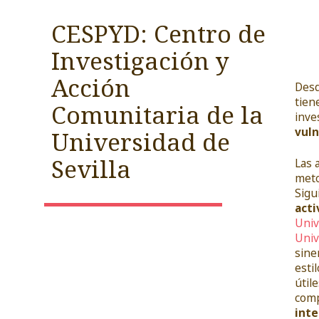
CESPYD: Centro de
Investigación y
Acción
Des
tien
Comunitaria de la
inve
vuln
Universidad de
Sevilla
Las 
meto
Sigu
acti
Univ
Univ
sine
esti
útil
comp
inte