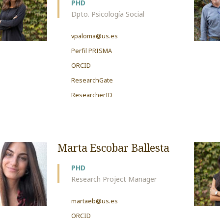
PHD
Dpto. Psicología Social
vpaloma@us.es
Perfil PRISMA
ORCID
ResearchGate
ResearcherID
Marta Escobar Ballesta
PHD
Research Project Manager
martaeb@us.es
ORCID