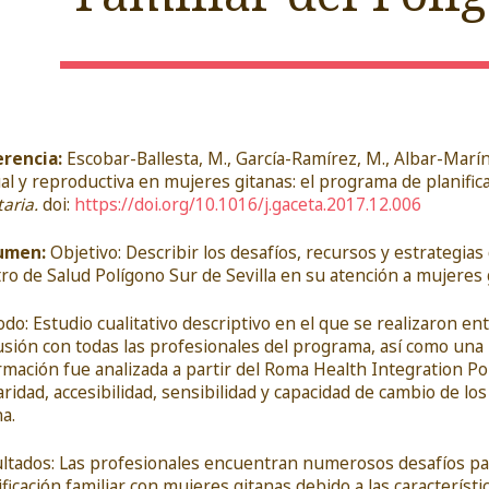
erencia:
Escobar-Ballesta, M., García-Ramírez, M., Albar-Marín,
al y reproductiva en mujeres gitanas: el programa de planifica
taria.
doi:
https://doi.org/10.1016/j.gaceta.2017.12.006
umen:
Objetivo: Describir los desafíos, recursos y estrategias 
ro de Salud Polígono Sur de Sevilla en su atención a mujeres 
do: Estudio cualitativo descriptivo en el que se realizaron e
usión con todas las profesionales del programa, así como una 
rmación fue analizada a partir del Roma Health Integration Po
laridad, accesibilidad, sensibilidad y capacidad de cambio de 
na.
ltados: Las profesionales encuentran numerosos desafíos p
ificación familiar con mujeres gitanas debido a las característic