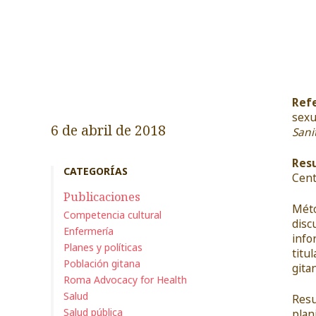
Ref
sexu
6 de abril de 2018
Sani
Res
CATEGORÍAS
Cent
Publicaciones
Méto
Competencia cultural
disc
Enfermería
info
Planes y políticas
titu
Población gitana
gita
Roma Advocacy for Health
Salud
Resu
Salud pública
plan