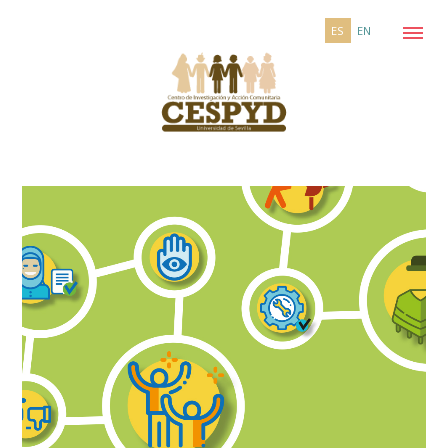
ES
EN