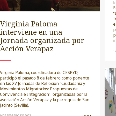
E
E
“
I
Virginia Paloma
e
interviene en una
p
p
Jornada organizada por
i
Acción Verapaz
1
Virginia Paloma, coordinadora de CESPYD,
participó el pasado 8 de febrero como ponente
en las XV Jornadas de Reflexión “Ciudadanía y
Movimientos Migratorios: Propuestas de
Convivencia e Integración”, organizadas por la
asociación Acción Verapaz y la parroquia de San
Jacinto (Sevilla).
9 DE FEBRERO DE 2023