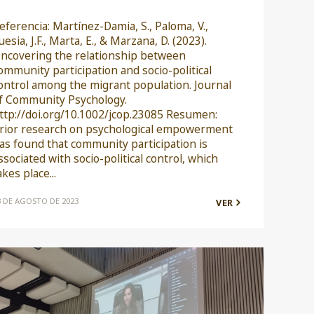
eferencia: Martínez-Damia, S., Paloma, V.,
uesia, J.F., Marta, E., & Marzana, D. (2023).
ncovering the relationship between
ommunity participation and socio-political
ontrol among the migrant population. Journal
f Community Psychology.
ttp://doi.org/10.1002/jcop.23085 Resumen:
rior research on psychological empowerment
as found that community participation is
ssociated with socio-political control, which
akes place...
3 DE AGOSTO DE 2023
VER