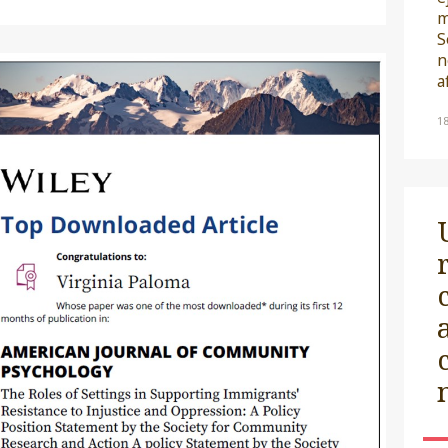
m
S
n
a
1