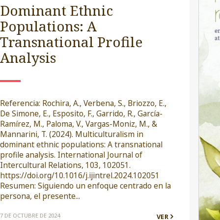
Dominant Ethnic
Populations: A
Transnational Profile
Analysis
Referencia: Rochira, A., Verbena, S., Briozzo, E.,
De Simone, E., Esposito, F., Garrido, R., García-
Ramírez, M., Paloma, V., Vargas-Moniz, M., &
Mannarini, T. (2024). Multiculturalism in
dominant ethnic populations: A transnational
profile analysis. International Journal of
Intercultural Relations, 103, 102051.
https://doi.org/10.1016/j.ijintrel.2024.102051
Resumen: Siguiendo un enfoque centrado en la
persona, el presente...
7 DE OCTUBRE DE 2024
VER