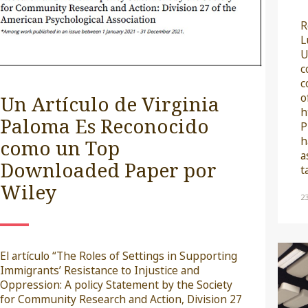
R
L
U
c
c
o
Un Artículo de Virginia
h
Paloma Es Reconocido
P
h
como un Top
a
Downloaded Paper por
t
Wiley
2
El artículo “The Roles of Settings in Supporting
Immigrants’ Resistance to Injustice and
Oppression: A policy Statement by the Society
for Community Research and Action, Division 27