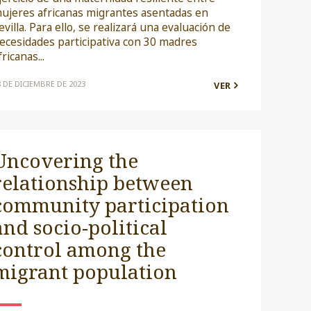
ujeres africanas migrantes asentadas en
evilla. Para ello, se realizará una evaluación de
ecesidades participativa con 30 madres
fricanas...
8 DE DICIEMBRE DE 2023
VER
Uncovering the
relationship between
community participation
and socio-political
control among the
migrant population