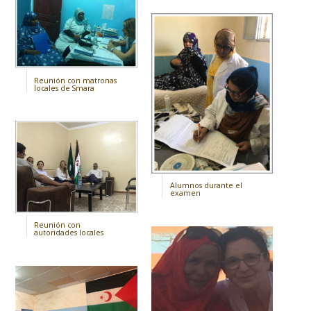
Reunión con matronas
locales de Smara
Alumnos durante el
examen
Reunión con
autoridades locales