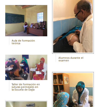
Aula de formación
teórica
Alumnos durante el
examen
Taller de formación en
suturas perineales en
la Escuela de Dajla