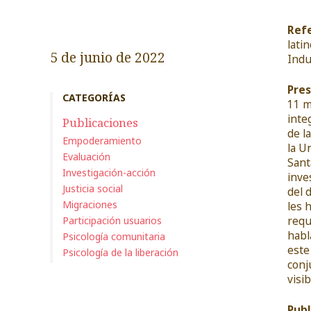
Refe
lati
5 de junio de 2022
Indu
Pres
CATEGORÍAS
11 m
inte
Publicaciones
de l
Empoderamiento
la U
Evaluación
Sant
Investigación-acción
inve
Justicia social
del 
Migraciones
les 
requ
Participación usuarios
habl
Psicología comunitaria
este
Psicología de la liberación
conj
visi
Publ