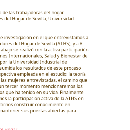
mo de las trabajadoras del hogar
es del Hogar de Sevilla, Universidad
e investigación en el que entrevistamos a
ores del Hogar de Sevilla (ATHS), y a 8
bajo se realizó con la activa participación
ones Internacionales, Salud y Bienestar de
 por la Universidad Industrial de
umida los resultados de este proceso
ectiva empleada en el estudio: la teoría
a las mujeres entrevistadas, el camino que
En un tercer momento mencionaremos los
cios que ha tenido en su vida. Finalmente
s la participación activa de la ATHS en
irnos construir conocimiento en
r mantener sus puertas abiertas para
del Hogar
.