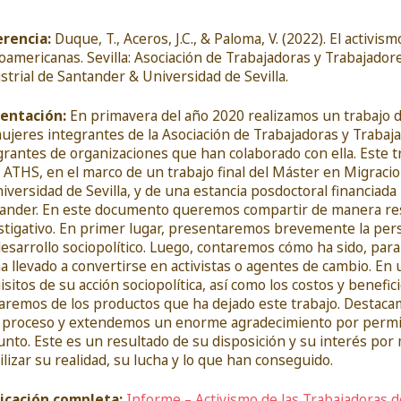
rencia:
Duque, T., Aceros, J.C., & Paloma, V. (2022). El activis
noamericanas. Sevilla: Asociación de Trabajadoras y Trabajador
strial de Santander & Universidad de Sevilla.
entación:
En primavera del año 2020 realizamos un trabajo d
ujeres integrantes de la Asociación de Trabajadoras y Trabajad
grantes de organizaciones que han colaborado con ella. Este tra
a ATHS, en el marco de un trabajo final del Máster en Migraci
niversidad de Sevilla, y de una estancia posdoctoral financiada
ander. En este documento queremos compartir de manera res
stigativo. En primer lugar, presentaremos brevemente la persp
desarrollo sociopolítico. Luego, contaremos cómo ha sido, par
ha llevado a convertirse en activistas o agentes de cambio. 
isitos de su acción sociopolítica, así como los costos y benefi
aremos de los productos que ha dejado este trabajo. Destacamo
 proceso y extendemos un enorme agradecimiento por permit
unto. Este es un resultado de su disposición y su interés po
bilizar su realidad, su lucha y lo que han conseguido.
icación
completa:
Informe – Activismo de las Trabajadoras 